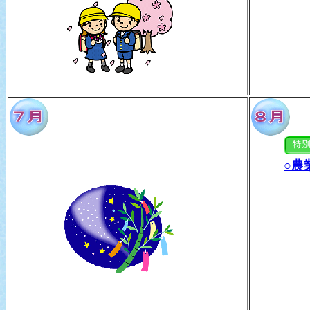
○農
２５日
定