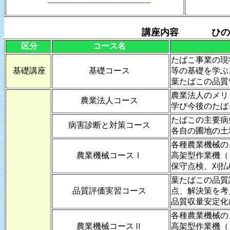
講座内容
ひの
区分
コース名
たばこ事業の現
基礎講座
基礎コース
等の基礎を学ぶ
葉たばこの品質
農業法人のメリ
農業法人コース
学び今後のたば
たばこの主要病
病害診断と対策コース
各自の圃地の土
各種農業機械の
農業機械コースⅠ
高架型作業機（
保守点検、刈払
葉たばこの品質
品質評価実習コース
点、解決策を考
品質収量安定化
各種農業機械の
農業機械コースⅡ
高架型作業機（