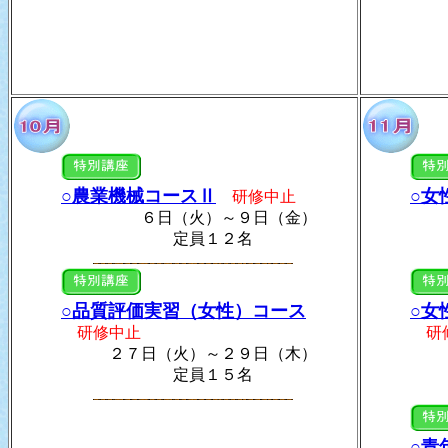
○農業機械コースⅡ
○女
研修中止
６日（火）～９日（金）
４日
定員１２名
定
○品質評価実習（女性）コース
○女
研修中止
研修
２７日（火）～２９日（木）
１０日
定員１５名
定
○青