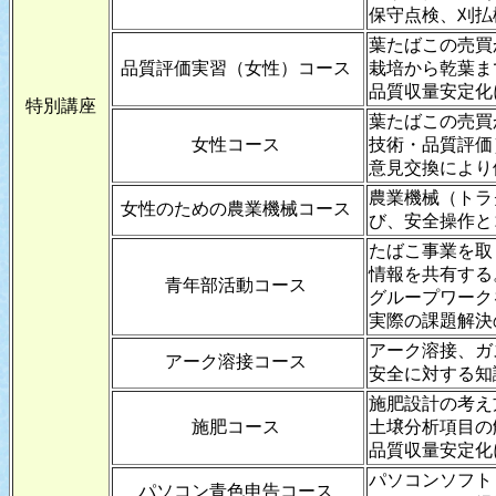
保守点検、刈払
葉たばこの売買
品質評価実習（女性）コース
栽培から乾葉ま
品質収量安定化
特別講座
葉たばこの売買
女性コース
技術・品質評価
意見交換により
農業機械（トラ
女性のための農業機械コース
び、安全操作と
たばこ事業を取
情報を共有する
青年部活動コース
グループワーク
実際の課題解決
アーク溶接、ガ
アーク溶接コース
安全に対する知
施肥設計の考え
施肥コース
土壌分析項目の
品質収量安定化
パソコンソフト
パソコン青色申告コース